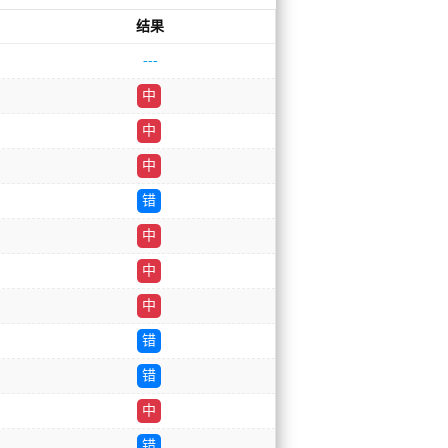
结果
---
中
中
中
错
中
中
中
错
错
中
错