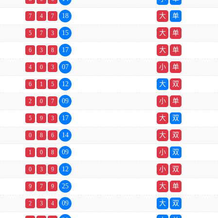
18
大
单
7
4
7
15
大
单
5
7
3
17
大
单
6
3
8
07
小
单
4
0
3
12
大
双
6
1
5
09
小
单
2
0
7
17
大
双
5
9
3
14
大
双
0
8
6
09
小
双
1
0
8
12
小
双
0
3
9
25
大
单
9
7
9
09
大
双
2
3
4