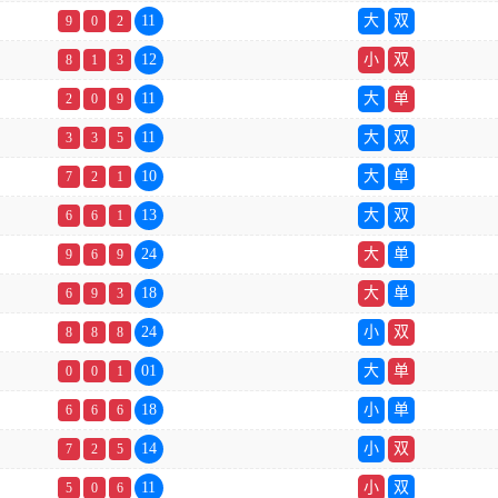
11
大
双
9
0
2
12
小
双
8
1
3
11
大
单
2
0
9
11
大
双
3
3
5
10
大
单
7
2
1
13
大
双
6
6
1
24
大
单
9
6
9
18
大
单
6
9
3
24
小
双
8
8
8
01
大
单
0
0
1
18
小
单
6
6
6
14
小
双
7
2
5
11
小
双
5
0
6