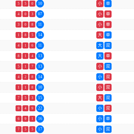
10
小
单
5
5
0
07
小
单
4
0
3
11
小
单
3
0
8
14
大
单
1
8
5
11
大
双
4
1
6
13
大
单
8
1
4
13
小
双
5
1
7
14
小
双
4
2
8
10
小
双
1
1
8
15
大
双
7
5
3
22
小
双
9
4
9
16
小
单
6
9
1
17
小
双
7
5
5