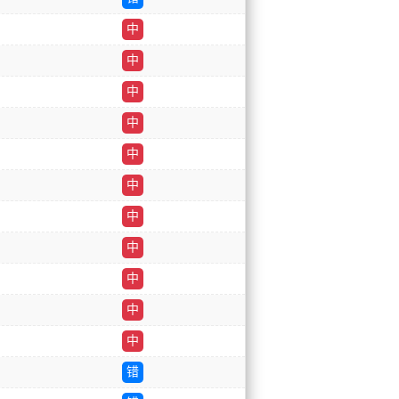
中
中
中
中
中
中
中
中
中
中
中
错