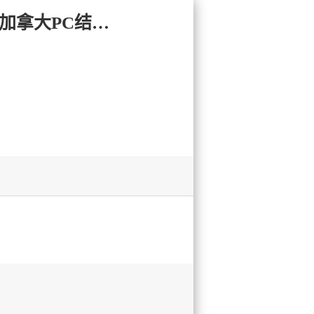
台湾28预测 最新预测28Yc.COm 加拿大28-加拿大预测网|加拿大PC结果查询|加拿大PC在线预测|28在线预测咪牌查询_专注研究_加拿大2.8_官方数据!