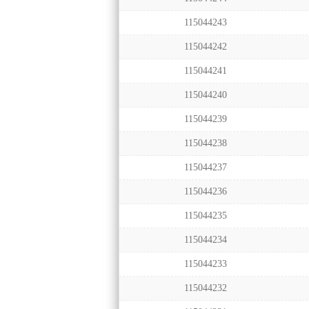
115044243
115044242
115044241
115044240
115044239
115044238
115044237
115044236
115044235
115044234
115044233
115044232