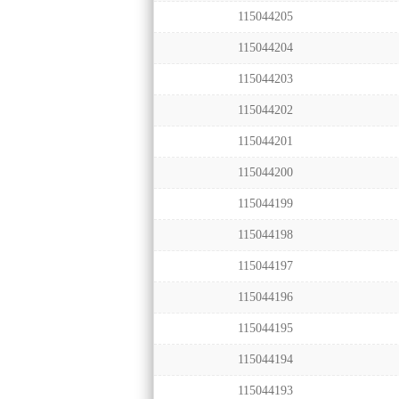
115044205
115044204
115044203
115044202
115044201
115044200
115044199
115044198
115044197
115044196
115044195
115044194
115044193