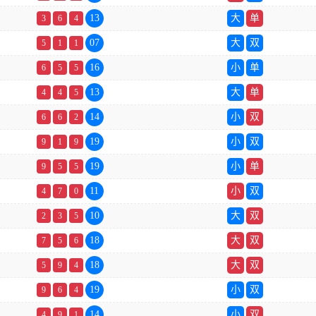
13
大
单
3
6
4
07
大
双
5
1
1
16
小
单
6
5
5
13
大
单
4
4
5
14
小
双
6
6
2
19
小
双
9
1
9
19
小
单
9
5
5
11
小
双
4
7
0
10
大
双
2
3
5
18
大
双
7
5
6
18
大
双
5
9
4
19
小
双
9
6
4
14
小
双
4
9
1