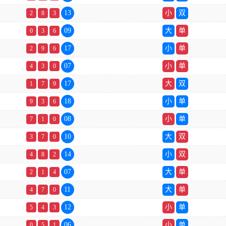
13
小
双
2
8
3
09
大
单
0
3
6
17
小
单
2
9
6
07
小
单
4
3
0
17
大
双
1
7
9
18
小
单
9
3
6
08
小
单
7
1
0
10
大
双
3
7
0
14
小
双
4
8
2
07
大
单
2
1
4
11
大
单
4
7
0
12
小
单
5
4
3
06
小
单
0
5
1