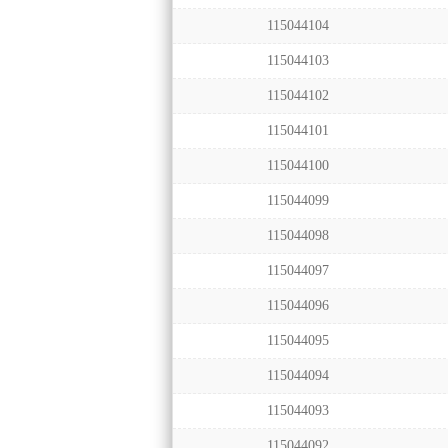
115044104
115044103
115044102
115044101
115044100
115044099
115044098
115044097
115044096
115044095
115044094
115044093
115044092