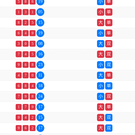
19
小
单
5
8
6
05
小
单
1
3
1
15
大
单
8
2
5
19
小
单
6
4
9
08
大
双
3
0
5
16
大
双
7
4
5
23
小
双
9
6
8
11
大
单
4
7
0
18
小
单
6
8
4
24
小
双
7
9
8
17
大
单
1
7
9
15
大
双
9
4
2
17
大
双
9
6
2