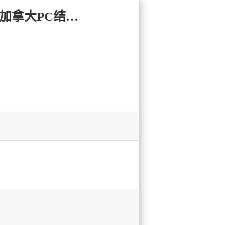
台湾28预测 最新预测28Yc.COm 加拿大28-加拿大预测网|加拿大PC结果查询|加拿大PC在线预测|28在线预测咪牌查询_专注研究_加拿大2.8_官方数据!