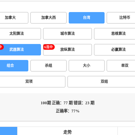
加拿大
加拿大西
台湾
比特币
太阳算法
城市算法
思维算法
武器算法
放纵算法
必赢算法
组合
杀组
大小
单双
双项
双组
100期 正确：77 期 错误：23 期
正确率：77%
走势