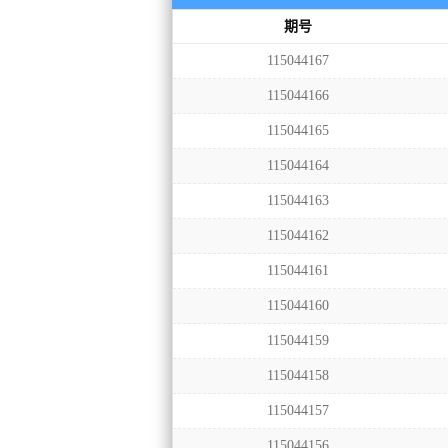
期号
115044167
115044166
115044165
115044164
115044163
115044162
115044161
115044160
115044159
115044158
115044157
115044156