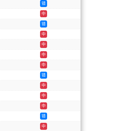
错
中
错
中
中
中
中
错
中
中
中
错
中