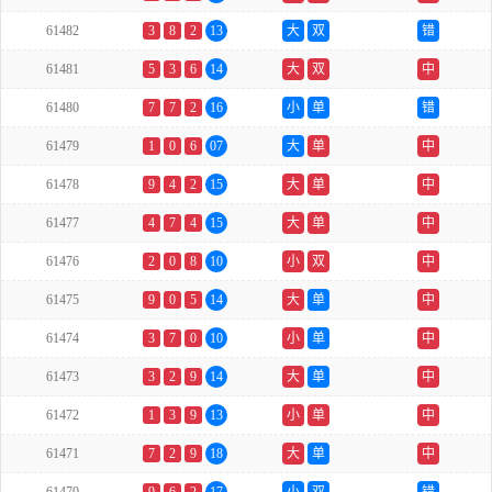
61482
3
8
2
13
大
双
错
61481
5
3
6
14
大
双
中
61480
7
7
2
16
小
单
错
61479
1
0
6
07
大
单
中
61478
9
4
2
15
大
单
中
61477
4
7
4
15
大
单
中
61476
2
0
8
10
小
双
中
61475
9
0
5
14
大
单
中
61474
3
7
0
10
小
单
中
61473
3
2
9
14
大
单
中
61472
1
3
9
13
小
单
中
61471
7
2
9
18
大
单
中