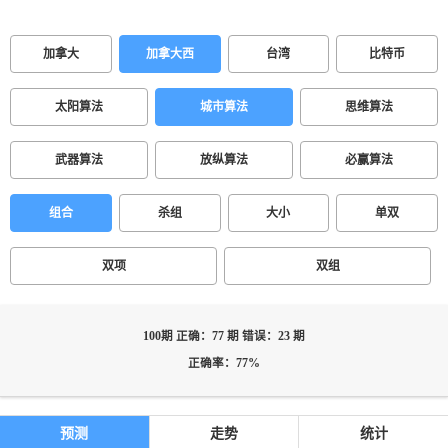
加拿大
加拿大西
台湾
比特币
太阳算法
城市算法
思维算法
武器算法
放纵算法
必赢算法
组合
杀组
大小
单双
双项
双组
100期 正确：77 期 错误：23 期
正确率：77%
预测
走势
统计