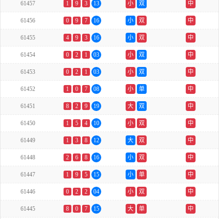
61457
1
9
3
13
小
双
中
61456
0
9
7
16
小
双
中
61455
4
9
3
16
小
双
中
61454
0
2
1
03
小
双
中
61453
0
2
1
03
小
双
中
61452
1
0
7
08
小
单
中
61451
8
2
9
19
大
双
中
61450
1
5
4
10
小
双
中
61449
1
3
8
12
大
双
中
61448
2
6
8
16
小
双
中
61447
1
9
5
15
小
单
中
61446
0
2
2
04
小
双
中
61445
8
0
7
15
大
单
中