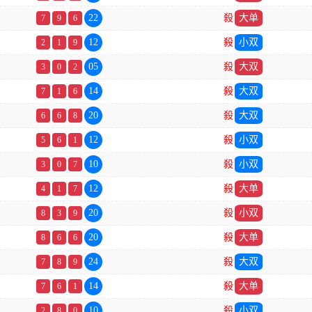
22
殺
大单
7
9
6
12
殺
小双
2
1
9
05
殺
大双
3
0
2
14
殺
大双
7
1
6
20
殺
大双
6
6
8
12
殺
小双
5
6
1
10
殺
小双
3
0
7
12
殺
大单
4
1
7
20
殺
小双
8
3
9
20
殺
大单
8
6
6
24
殺
大双
7
8
9
14
殺
大单
7
6
1
10
殺
小双
2
8
0