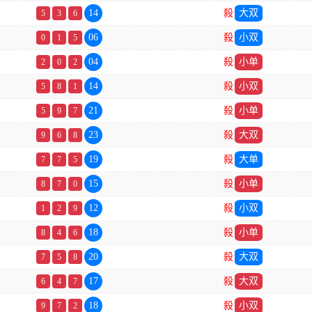
14
殺
大双
5
3
6
06
殺
小双
0
1
5
04
殺
小单
2
0
2
14
殺
小双
5
8
1
21
殺
小单
5
9
7
23
殺
大双
9
6
8
19
殺
大单
7
7
5
15
殺
小单
8
7
0
12
殺
小双
1
2
9
18
殺
小单
8
4
6
20
殺
大双
7
5
8
17
殺
大双
6
4
7
18
殺
小双
9
7
2