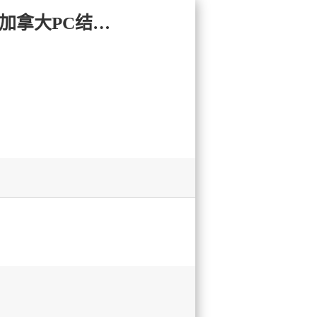
台湾28预测 最新预测28Yc.COm 加拿大28-加拿大预测网|加拿大PC结果查询|加拿大PC在线预测|28在线预测咪牌查询_专注研究_加拿大2.8_官方数据!