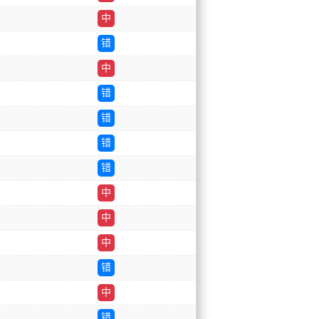
中
错
中
错
错
错
错
中
中
中
错
中
错