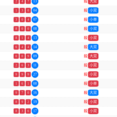
13
殺
大双
2
4
7
04
殺
小双
1
3
0
07
殺
小单
3
0
4
08
殺
小双
8
0
0
13
殺
小双
8
1
4
14
殺
大双
6
4
4
09
殺
大双
0
0
9
11
殺
小双
2
6
3
27
殺
小双
9
9
9
08
殺
小单
1
6
1
16
殺
大双
9
7
0
19
殺
小双
8
9
2
17
殺
小双
8
3
6