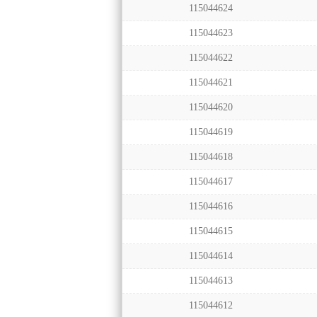
115044624
115044623
115044622
115044621
115044620
115044619
115044618
115044617
115044616
115044615
115044614
115044613
115044612