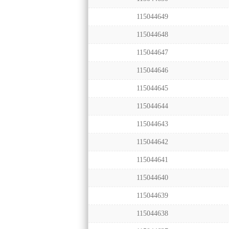
115044649
115044648
115044647
115044646
115044645
115044644
115044643
115044642
115044641
115044640
115044639
115044638