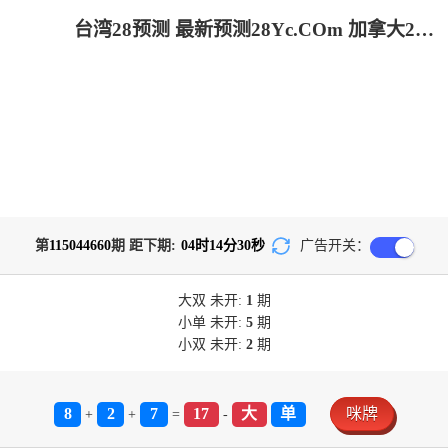
台湾28预测 最新预测28Yc.COm 加拿大28-加拿大预测网|加拿大PC结果查询|加拿大PC在线预测|28在线预测咪牌查询_专注研究_加拿大2.8_官方数据!
第
115044660
期 距下期:
04
时
14
分
29
秒
广告开关：
大双
未开:
1
期
小单
未开:
5
期
小双
未开:
2
期
8
2
7
17
大
单
咪牌
+
+
=
-