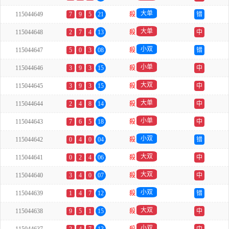
大单
115044649
7
9
5
21
殺
错
大单
115044648
2
7
4
13
殺
中
小双
115044647
5
0
3
08
殺
错
小单
115044646
3
9
3
15
殺
中
大双
115044645
3
9
3
15
殺
中
大单
115044644
2
4
8
14
殺
中
小单
115044643
7
6
5
18
殺
中
小双
115044642
0
4
0
04
殺
错
大双
115044641
0
2
4
06
殺
中
大双
115044640
3
4
0
07
殺
中
小双
115044639
1
4
7
12
殺
错
大双
115044638
9
5
1
15
殺
中
小双