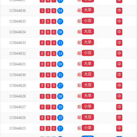
115044637
2
4
7
13
殺
中
大单
115044636
1
3
0
04
殺
中
小双
115044635
3
0
4
07
殺
中
大双
115044634
8
0
0
08
殺
中
大单
115044633
8
1
4
13
殺
中
小双
115044632
6
4
4
14
殺
中
大单
115044631
0
0
9
09
殺
中
大双
115044630
2
6
3
11
殺
中
大双
115044629
9
9
9
27
殺
中
大单
115044628
1
6
1
08
殺
中
小单
115044627
9
7
0
16
殺
中
大双
115044626
8
9
2
19
殺
中
小单
115044625
8
3
6
17
殺
中