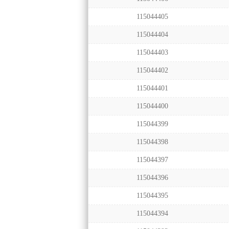
115044405
115044404
115044403
115044402
115044401
115044400
115044399
115044398
115044397
115044396
115044395
115044394