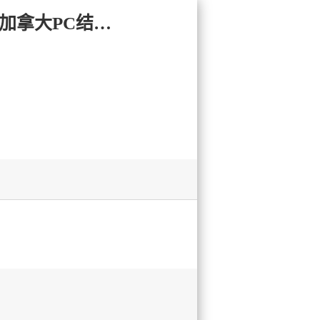
台湾28预测 最新预测28Yc.COm 加拿大28-加拿大预测网|加拿大PC结果查询|加拿大PC在线预测|28在线预测咪牌查询_专注研究_加拿大2.8_官方数据!