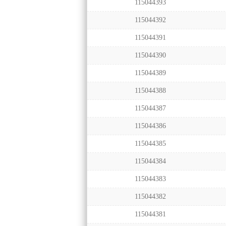
115044393
115044392
115044391
115044390
115044389
115044388
115044387
115044386
115044385
115044384
115044383
115044382
115044381