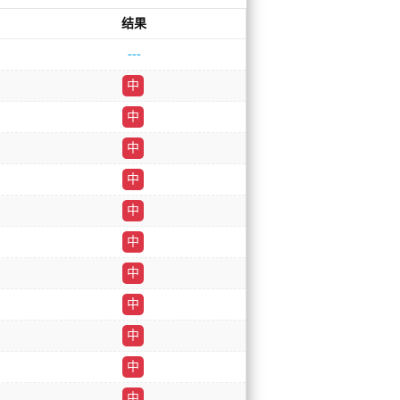
结果
---
中
中
中
中
中
中
中
中
中
中
中