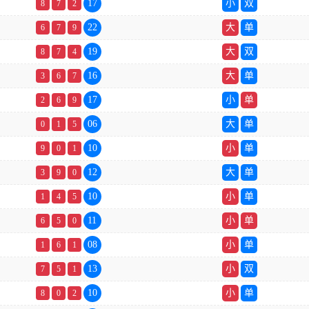
17
小
双
8
7
2
22
大
单
6
7
9
19
大
双
8
7
4
16
大
单
3
6
7
17
小
单
2
6
9
06
大
单
0
1
5
10
小
单
9
0
1
12
大
单
3
9
0
10
小
单
1
4
5
11
小
单
6
5
0
08
小
单
1
6
1
13
小
双
7
5
1
10
小
单
8
0
2