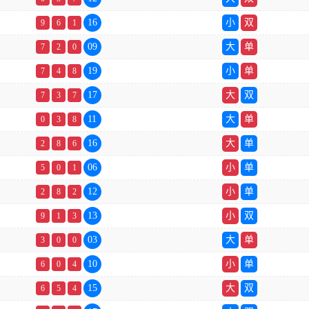
16
小
双
9
6
1
09
大
单
7
2
0
19
小
单
7
4
8
17
大
双
7
3
7
11
大
单
0
3
8
16
大
单
2
8
6
06
小
单
5
0
1
12
小
单
2
8
2
13
小
双
9
1
3
03
大
单
3
0
0
10
小
单
6
0
4
15
大
双
6
5
4