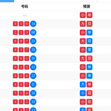
号码
预测
---
小
单
14
大
双
9
5
0
08
小
单
2
3
3
21
大
双
6
8
7
10
小
单
0
3
7
16
大
双
9
6
1
12
小
单
6
1
5
12
小
单
6
2
4
11
大
单
4
0
7
16
小
双
7
5
4
10
小
双
4
3
3
12
大
双
0
5
7