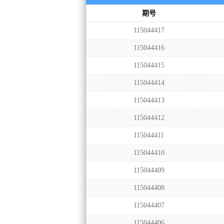
期号
115044417
115044416
115044415
115044414
115044413
115044412
115044411
115044410
115044409
115044408
115044407
115044406