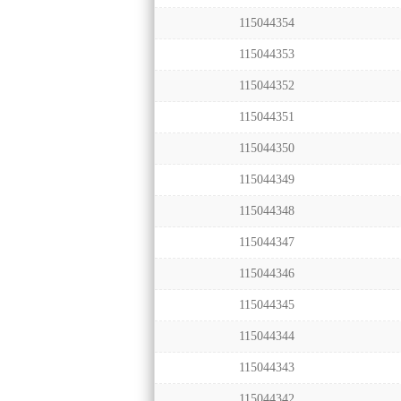
115044354
115044353
115044352
115044351
115044350
115044349
115044348
115044347
115044346
115044345
115044344
115044343
115044342