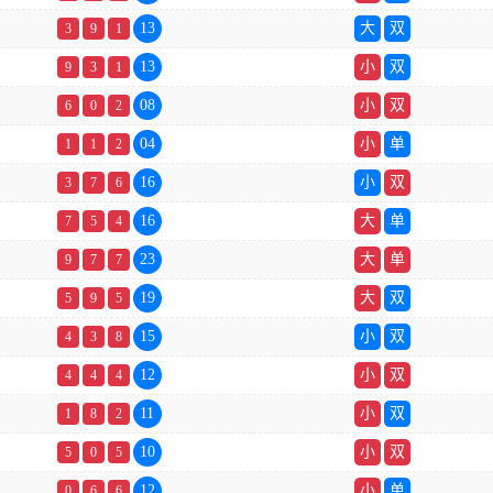
13
大
双
3
9
1
13
小
双
9
3
1
08
小
双
6
0
2
04
小
单
1
1
2
16
小
双
3
7
6
16
大
单
7
5
4
23
大
单
9
7
7
19
大
双
5
9
5
15
小
双
4
3
8
12
小
双
4
4
4
11
小
双
1
8
2
10
小
双
5
0
5
12
小
单
0
6
6