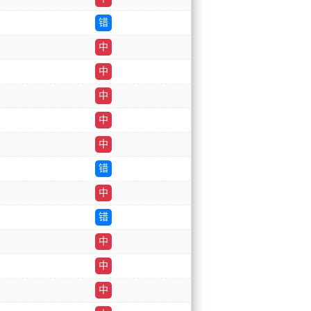
错
中
中
中
中
中
错
中
错
中
中
中