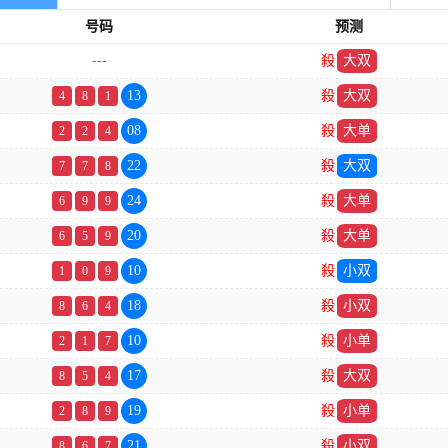
号码
预测
---
殺
大双
13
殺
大双
4
8
1
08
殺
大单
2
2
4
22
殺
大双
7
7
8
24
殺
大单
6
9
9
20
殺
大单
6
5
9
10
殺
小双
1
0
9
18
殺
小双
8
6
4
10
殺
小单
2
1
7
17
殺
大双
8
5
4
19
殺
小单
2
8
9
21
殺
小双
8
6
7