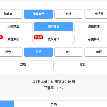
加拿大
加拿大西
台湾
比特币
太阳算法
城市算法
思维算法
武器算法
放纵算法
必赢算法
组合
杀组
大小
单双
双项
双组
100期 正确：81 期 错误：19 期
正确率：81%
走势