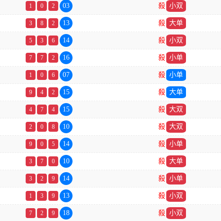
03
殺
小双
1
0
2
13
殺
大单
3
8
2
14
殺
小双
5
3
6
16
殺
小单
7
7
2
07
殺
小单
1
0
6
15
殺
大单
9
4
2
15
殺
大双
4
7
4
10
殺
大双
2
0
8
14
殺
小单
9
0
5
10
殺
大单
3
7
0
14
殺
小单
3
2
9
13
殺
小双
1
3
9
18
殺
小双
7
2
9