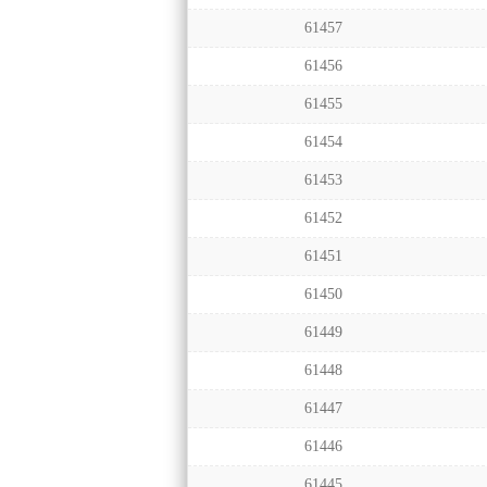
61457
61456
61455
61454
61453
61452
61451
61450
61449
61448
61447
61446
61445