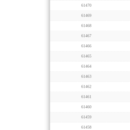
61470
61469
61468
61467
61466
61465
61464
61463
61462
61461
61460
61459
61458