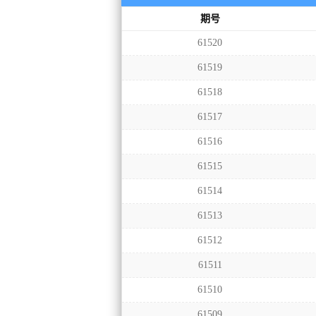
期号
61520
61519
61518
61517
61516
61515
61514
61513
61512
61511
61510
61509