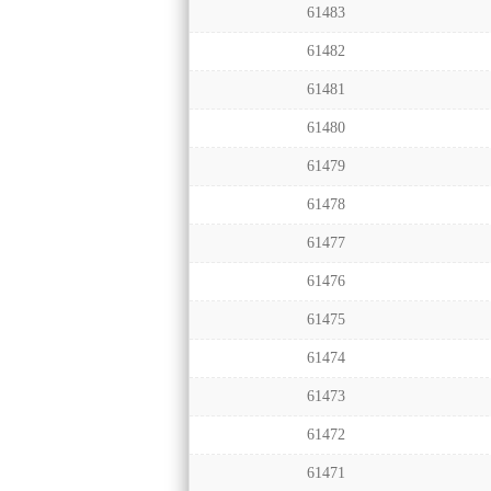
61483
61482
61481
61480
61479
61478
61477
61476
61475
61474
61473
61472
61471