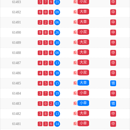
小双
61493
5
7
9
21
殺
中
大单
61492
6
0
3
09
殺
中
大单
61491
2
2
2
06
殺
中
小双
61490
9
8
9
26
殺
中
大双
61489
5
5
0
10
殺
中
大单
61488
1
3
4
08
殺
中
大双
61487
4
2
7
13
殺
中
小双
61486
4
5
9
18
殺
中
大单
61485
4
5
6
15
殺
错
小单
61484
3
7
9
19
殺
中
小单
61483
1
0
2
03
殺
错
大单
61482
3
8
2
13
殺
中
小单
61481
5
3
6
14
殺
中