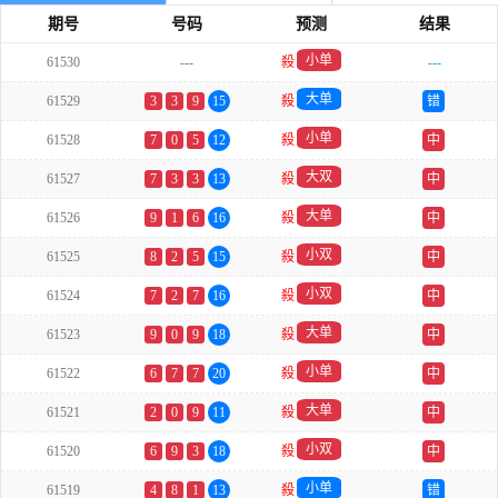
期号
号码
预测
结果
小单
61530
---
殺
---
大单
61529
3
3
9
15
殺
错
小单
61528
7
0
5
12
殺
中
大双
61527
7
3
3
13
殺
中
大单
61526
9
1
6
16
殺
中
小双
61525
8
2
5
15
殺
中
小双
61524
7
2
7
16
殺
中
大单
61523
9
0
9
18
殺
中
小单
61522
6
7
7
20
殺
中
大单
61521
2
0
9
11
殺
中
小双
61520
6
9
3
18
殺
中
小单
61519
4
8
1
13
殺
错