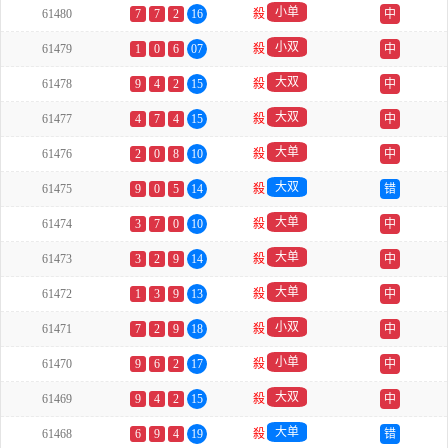
小单
61480
7
7
2
16
殺
中
小双
61479
1
0
6
07
殺
中
大双
61478
9
4
2
15
殺
中
大双
61477
4
7
4
15
殺
中
大单
61476
2
0
8
10
殺
中
大双
61475
9
0
5
14
殺
错
大单
61474
3
7
0
10
殺
中
大单
61473
3
2
9
14
殺
中
大单
61472
1
3
9
13
殺
中
小双
61471
7
2
9
18
殺
中
小单
61470
9
6
2
17
殺
中
大双
61469
9
4
2
15
殺
中
大单
61468
6
9
4
19
殺
错