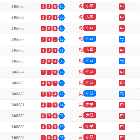
小单
3466580
3
3
6
12
殺
中
大单
3466579
2
3
4
09
殺
中
小双
3466578
5
0
8
13
殺
中
小双
3466577
7
4
1
12
殺
错
大单
3466576
4
3
4
11
殺
中
小双
3466575
2
0
4
06
殺
错
小双
3466574
7
1
9
17
殺
中
小双
3466573
4
8
7
19
殺
中
小双
3466572
5
3
4
12
殺
错
大单
3466571
4
1
9
14
殺
中
大双
3466570
0
2
0
02
殺
中
小单
3466569
4
3
9
16
殺
中
小双
3466568
1
0
6
07
殺
中