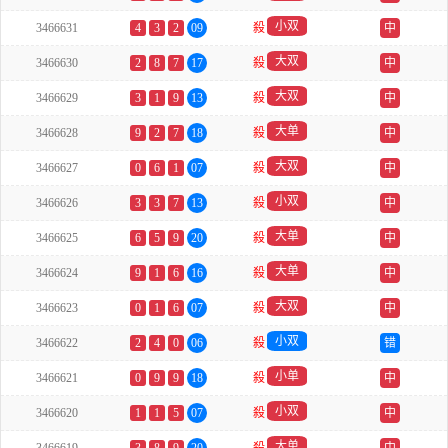
小双
3466631
4
3
2
09
殺
中
大双
3466630
2
8
7
17
殺
中
大双
3466629
3
1
9
13
殺
中
大单
3466628
9
2
7
18
殺
中
大双
3466627
0
6
1
07
殺
中
小双
3466626
3
3
7
13
殺
中
大单
3466625
6
5
9
20
殺
中
大单
3466624
9
1
6
16
殺
中
大双
3466623
0
1
6
07
殺
中
小双
3466622
2
4
0
06
殺
错
小单
3466621
0
9
9
18
殺
中
小双
3466620
1
1
5
07
殺
中
大单