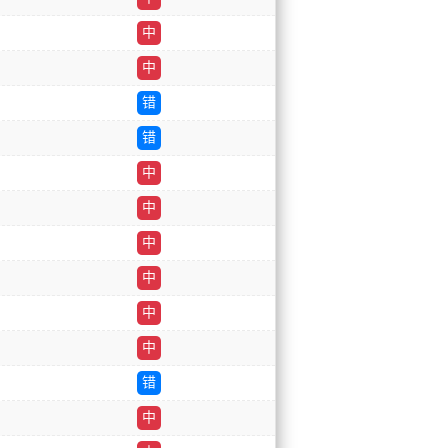
中
中
错
错
中
中
中
中
中
中
错
中