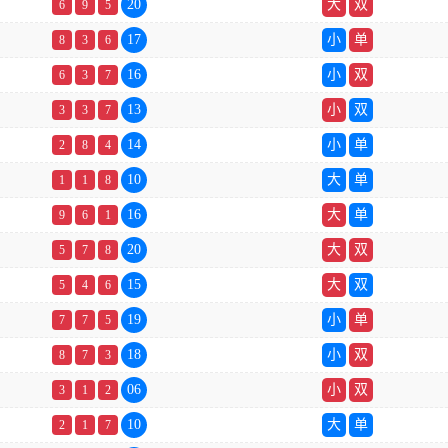
20
大
双
6
9
5
17
小
单
8
3
6
16
小
双
6
3
7
13
小
双
3
3
7
14
小
单
2
8
4
10
大
单
1
1
8
16
大
单
9
6
1
20
大
双
5
7
8
15
大
双
5
4
6
19
小
单
7
7
5
18
小
双
8
7
3
06
小
双
3
1
2
10
大
单
2
1
7