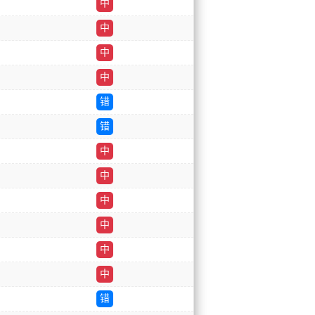
中
中
中
中
错
错
中
中
中
中
中
中
错