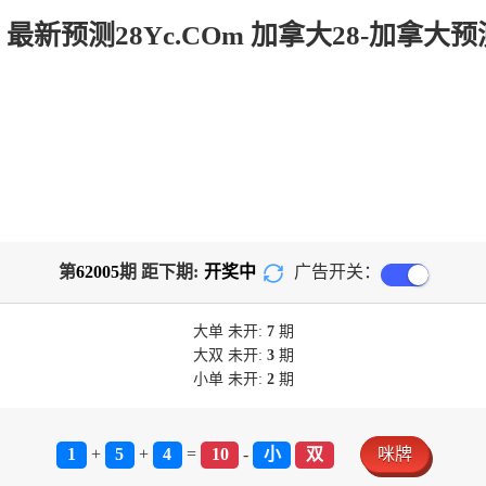
第
62005
期 距下期:
开奖中
广告开关：
大单
未开:
7
期
大双
未开:
3
期
小单
未开:
2
期
1
+
5
+
4
=
10
-
小
双
咪牌