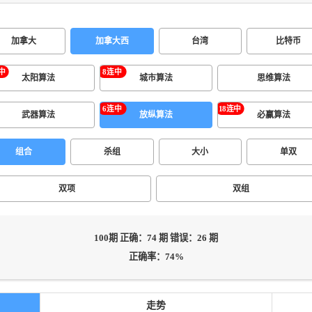
加拿大
加拿大西
台湾
比特币
太阳算法
城市算法
思维算法
武器算法
放纵算法
必赢算法
组合
杀组
大小
单双
双项
双组
100期 正确：74 期 错误：26 期
正确率：74%
走势