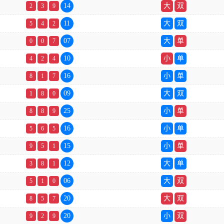
14
大
双
2
3
9
11
大
双
5
4
2
07
大
单
0
0
7
10
小
单
4
2
4
16
小
单
8
1
7
09
大
双
1
8
0
25
小
单
8
8
9
16
小
单
5
6
5
15
小
单
9
5
1
12
大
单
3
8
1
06
大
双
5
1
0
20
大
双
8
5
7
20
小
双
9
2
9