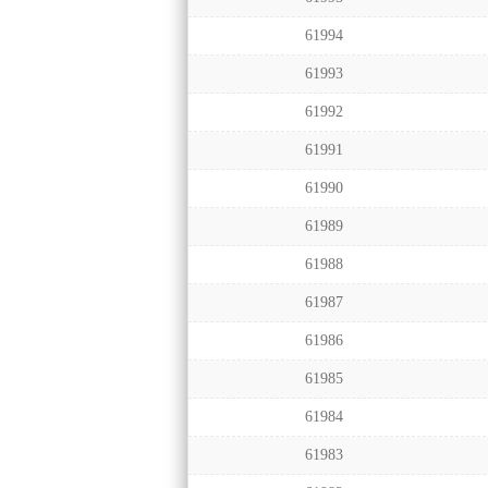
61994
61993
61992
61991
61990
61989
61988
61987
61986
61985
61984
61983