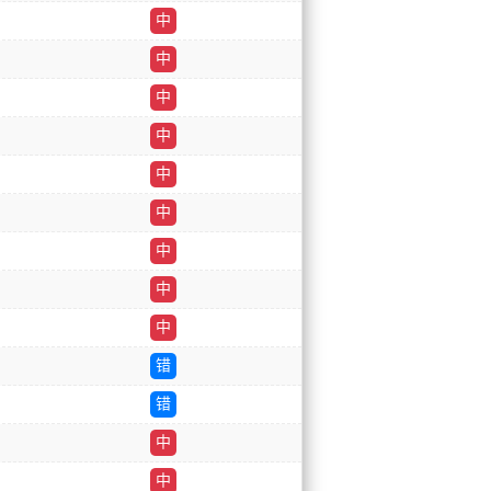
中
中
中
中
中
中
中
中
中
错
错
中
中