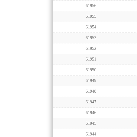
61956
61955
61954
61953
61952
61951
61950
61949
61948
61947
61946
61945
61944