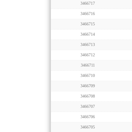
3466717
3466716
3466715
3466714
3466713
3466712
3466711
3466710
3466709
3466708
3466707
3466706
3466705