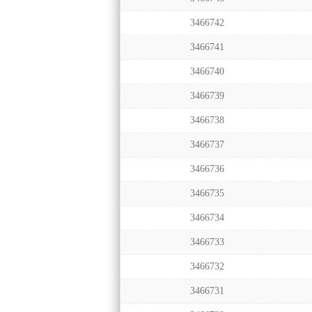
3466742
3466741
3466740
3466739
3466738
3466737
3466736
3466735
3466734
3466733
3466732
3466731