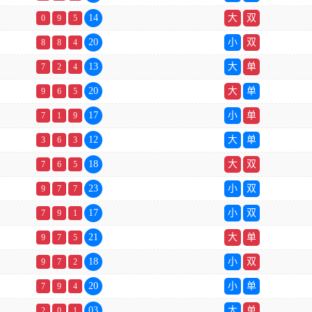
14
大
双
0
9
5
20
小
双
8
8
4
13
大
单
7
2
4
20
大
单
9
6
5
17
小
单
7
1
9
12
大
单
3
6
3
18
大
双
7
6
5
23
小
双
9
7
7
17
小
双
7
9
1
21
大
单
9
7
5
18
小
双
9
7
2
20
小
单
7
9
4
03
大
单
2
0
1