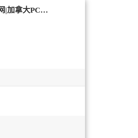
加拿大28预测 最新预测28Yc.COm 加拿大28-加拿大预测网|加拿大PC结果查询|加拿大PC在线预测|28在线预测咪牌查询_专注研究_加拿大2.8_官方数据!