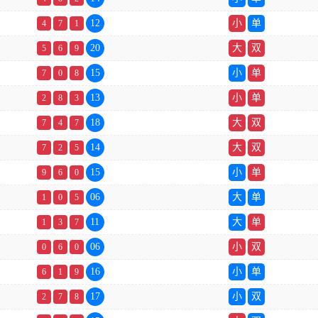
12
小
单
4
7
1
20
大
双
5
6
9
15
小
单
7
0
8
13
小
单
2
8
3
18
大
双
7
4
7
14
大
双
7
2
5
15
小
单
9
6
0
06
大
单
1
0
5
11
大
单
1
3
7
06
小
双
0
6
0
16
小
单
6
1
9
17
小
双
2
7
8