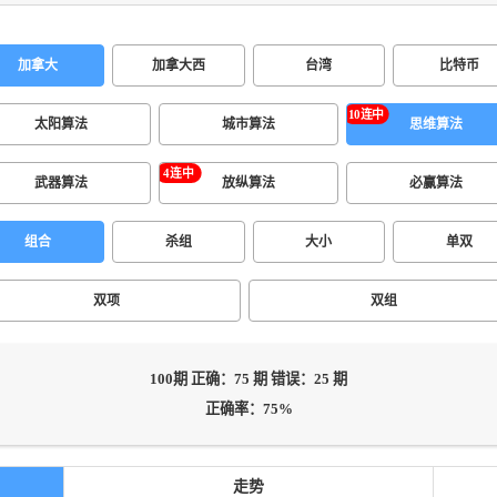
加拿大
加拿大西
台湾
比特币
太阳算法
城市算法
思维算法
武器算法
放纵算法
必赢算法
组合
杀组
大小
单双
双项
双组
100期 正确：75 期 错误：25 期
正确率：75%
走势