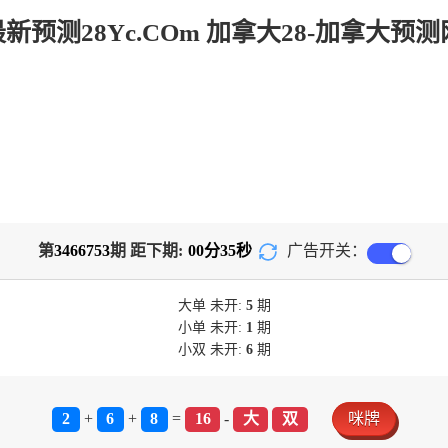
第
3466753
期 距下期:
00
分
35
秒
广告开关：
大单
未开:
5
期
小单
未开:
1
期
小双
未开:
6
期
2
+
6
+
8
=
16
-
大
双
咪牌