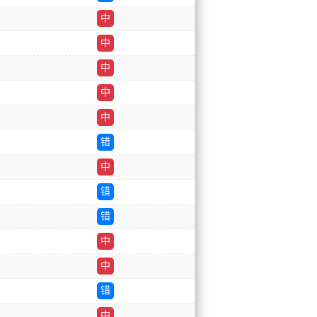
中
中
中
中
中
错
中
错
错
中
中
错
中