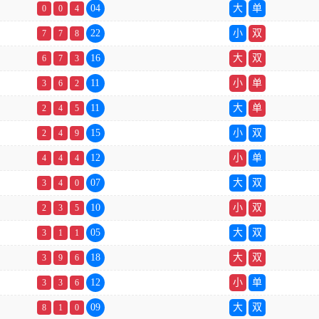
04
大
单
0
0
4
22
小
双
7
7
8
16
大
双
6
7
3
11
小
单
3
6
2
11
大
单
2
4
5
15
小
双
2
4
9
12
小
单
4
4
4
07
大
双
3
4
0
10
小
双
2
3
5
05
大
双
3
1
1
18
大
双
3
9
6
12
小
单
3
3
6
09
大
双
8
1
0