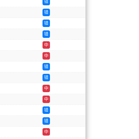
错
错
错
错
中
中
错
错
中
中
错
错
中