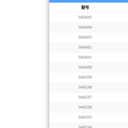
期号
3466605
3466604
3466603
3466602
3466601
3466600
3466599
3466598
3466597
3466596
3466595
3466594