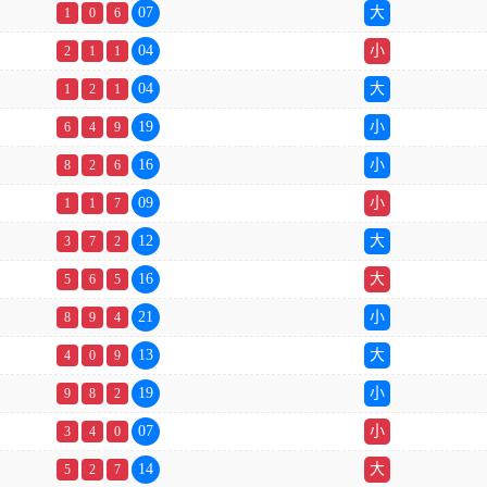
07
大
1
0
6
04
小
2
1
1
04
大
1
2
1
19
小
6
4
9
16
小
8
2
6
09
小
1
1
7
12
大
3
7
2
16
大
5
6
5
21
小
8
9
4
13
大
4
0
9
19
小
9
8
2
07
小
3
4
0
14
大
5
2
7