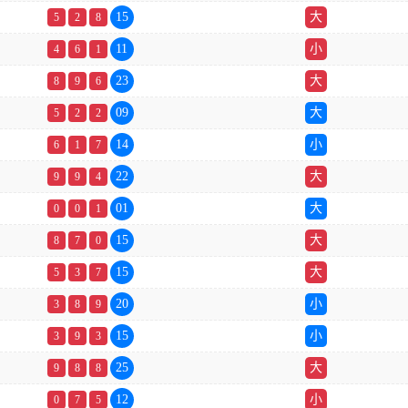
15
大
5
2
8
11
小
4
6
1
23
大
8
9
6
09
大
5
2
2
14
小
6
1
7
22
大
9
9
4
01
大
0
0
1
15
大
8
7
0
15
大
5
3
7
20
小
3
8
9
15
小
3
9
3
25
大
9
8
8
12
小
0
7
5