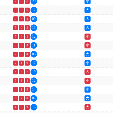
20
小
9
5
6
12
大
3
3
6
09
大
2
3
4
13
大
5
0
8
12
小
7
4
1
11
小
4
3
4
06
大
2
0
4
17
小
7
1
9
19
大
4
8
7
12
小
5
3
4
14
小
4
1
9
02
大
0
2
0
16
大
4
3
9