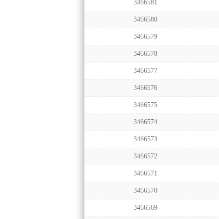
3466581
3466580
3466579
3466578
3466577
3466576
3466575
3466574
3466573
3466572
3466571
3466570
3466569