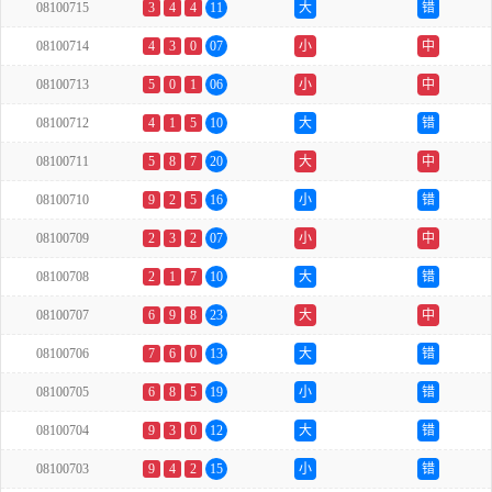
08100715
3
4
4
11
大
错
08100714
4
3
0
07
小
中
08100713
5
0
1
06
小
中
08100712
4
1
5
10
大
错
08100711
5
8
7
20
大
中
08100710
9
2
5
16
小
错
08100709
2
3
2
07
小
中
08100708
2
1
7
10
大
错
08100707
6
9
8
23
大
中
08100706
7
6
0
13
大
错
08100705
6
8
5
19
小
错
08100704
9
3
0
12
大
错
08100703
9
4
2
15
小
错