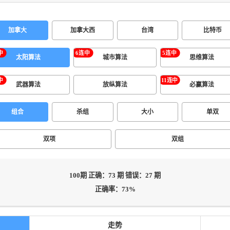
加拿大
加拿大西
台湾
比特币
太阳算法
城市算法
思维算法
武器算法
放纵算法
必赢算法
组合
杀组
大小
单双
双项
双组
100期 正确：73 期 错误：27 期
正确率：73%
走势