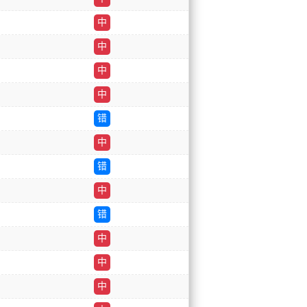
中
中
中
中
错
中
错
中
错
中
中
中