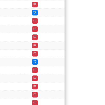
中
错
中
中
中
中
中
错
中
中
中
中
中