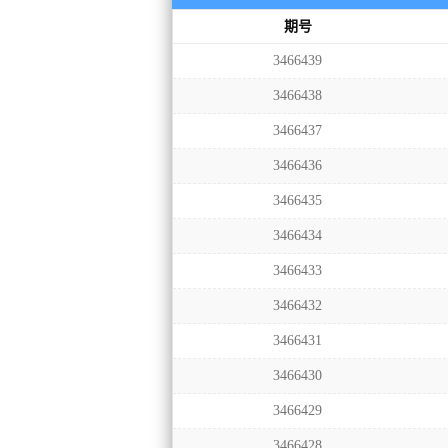
期号
3466439
3466438
3466437
3466436
3466435
3466434
3466433
3466432
3466431
3466430
3466429
3466428