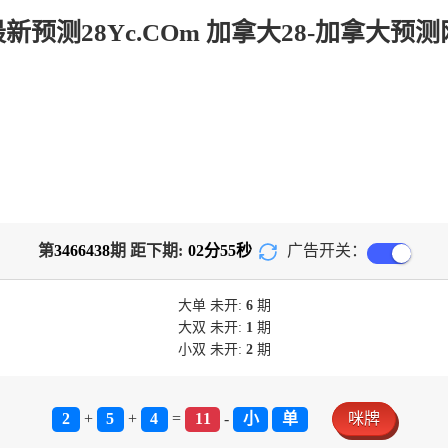
第
3466438
期 距下期:
02
分
54
秒
广告开关：
大单
未开:
6
期
大双
未开:
1
期
小双
未开:
2
期
2
+
5
+
4
=
11
-
小
单
咪牌