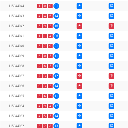
115044044
1
0
0
01
大
错
115044043
4
4
6
14
小
错
115044042
5
9
2
16
大
中
115044041
1
1
4
06
大
错
115044040
5
7
9
21
小
错
115044039
6
0
5
11
大
错
115044038
2
8
5
15
小
错
115044037
7
3
2
12
小
中
115044036
9
3
2
14
大
中
115044035
3
6
2
11
大
错
115044034
4
9
4
17
小
错
115044033
4
5
5
14
小
错
115044032
3
2
8
13
大
错