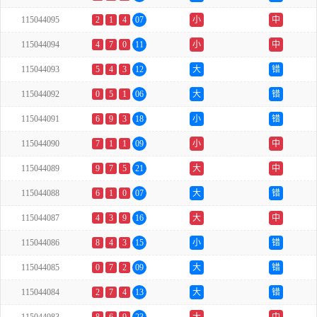
115044095
2
1
4
07
小
中
115044094
4
7
0
11
小
中
115044093
5
4
3
12
大
错
115044092
0
5
1
06
大
错
115044091
6
9
3
18
小
错
115044090
7
1
1
09
小
中
115044089
9
7
5
21
大
中
115044088
6
1
0
07
大
错
115044087
4
3
9
16
大
中
115044086
8
4
3
15
小
错
115044085
0
7
2
09
大
错
115044084
2
7
4
13
大
错