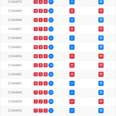
115044070
3
4
0
07
大
错
115044069
9
9
6
24
大
中
115044068
5
1
1
07
大
错
115044067
2
7
6
15
大
中
115044066
3
9
9
21
小
错
115044065
9
8
4
21
小
错
115044064
6
4
1
11
小
中
115044063
2
8
9
19
大
中
115044062
5
3
8
16
大
中
115044061
8
5
2
15
小
错
115044060
7
9
3
19
小
错
115044059
1
2
1
04
小
中
115044058
7
7
1
15
小
错