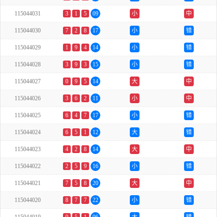
115044031
3
1
5
09
小
中
115044030
7
2
8
17
小
错
115044029
1
9
4
14
小
错
115044028
3
9
3
15
小
错
115044027
0
9
5
14
大
中
115044026
3
6
2
11
小
中
115044025
6
4
7
17
小
错
115044024
6
5
1
12
大
错
115044023
4
2
8
14
大
中
115044022
2
5
9
16
小
错
115044021
7
5
8
20
大
中
115044020
8
7
7
22
小
错