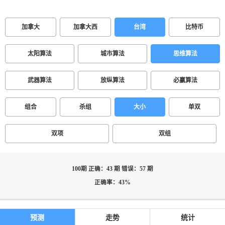
加拿大
加拿大西
台湾
比特币
太阳算法
城市算法
思维算法
武器算法
放纵算法
必赢算法
组合
杀组
大小
单双
双项
双组
100期 正确：43 期 错误：57 期
正确率：43%
预测
走势
统计