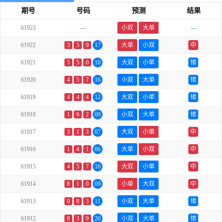
期号
号码
预测
结果
61923
---
小双
大单
---
61922
3
5
9
17
大单
小双
中
61921
5
5
0
10
大双
小单
错
61920
4
5
7
16
小双
大单
错
61919
4
4
4
12
大双
小单
错
61918
1
6
2
09
小双
大单
错
61917
3
1
3
07
大双
小单
中
61916
1
4
1
06
大单
小双
中
61915
4
5
7
16
大双
小单
中
61914
8
1
0
09
小单
大双
中
61913
0
8
3
11
小双
大单
错
61912
8
3
9
20
小双
大单
错