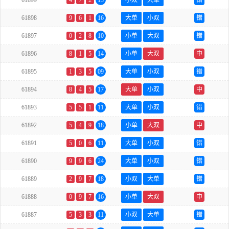
61899
4
7
2
13
小双
大单
错
61898
9
6
1
16
大单
小双
错
61897
0
2
8
10
小单
大双
错
61896
8
1
5
14
小单
大双
中
61895
1
3
5
09
大单
小双
错
61894
8
4
5
17
大单
小双
中
61893
5
5
1
11
大单
小双
错
61892
5
4
9
18
小单
大双
中
61891
5
0
6
11
大单
小双
错
61890
9
9
6
24
大单
小双
错
61889
2
9
7
18
小双
大单
错
61888
0
9
7
16
小单
大双
中
61887
5
3
3
11
小双
大单
错