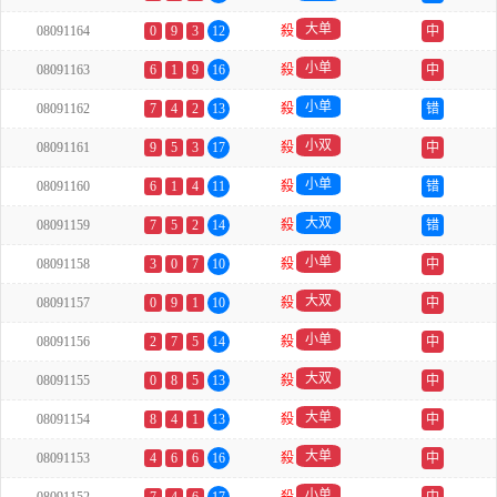
大单
08091164
0
9
3
12
殺
中
小单
08091163
6
1
9
16
殺
中
小单
08091162
7
4
2
13
殺
错
小双
08091161
9
5
3
17
殺
中
小单
08091160
6
1
4
11
殺
错
大双
08091159
7
5
2
14
殺
错
小单
08091158
3
0
7
10
殺
中
大双
08091157
0
9
1
10
殺
中
小单
08091156
2
7
5
14
殺
中
大双
08091155
0
8
5
13
殺
中
大单
08091154
8
4
1
13
殺
中
大单
08091153
4
6
6
16
殺
中
小单