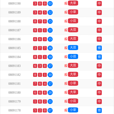
大单
08091190
3
0
0
03
殺
中
小单
08091189
3
4
5
12
殺
中
小双
08091188
8
7
0
15
殺
中
大双
08091187
9
1
1
11
殺
中
大双
08091186
6
6
3
15
殺
中
大双
08091185
2
7
7
16
殺
错
小双
08091184
8
1
1
10
殺
错
大双
08091183
6
3
8
17
殺
中
大单
08091182
8
1
1
10
殺
中
小单
08091181
7
6
4
17
殺
中
大单
08091180
6
6
8
20
殺
中
小双
08091179
1
8
2
11
殺
中
小单
08091178
5
2
0
07
殺
错