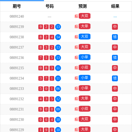
期号
号码
预测
结果
大双
08091240
---
殺
---
大单
08091239
9
2
2
13
殺
中
大双
08091238
8
2
4
14
殺
错
大双
08091237
8
3
2
13
殺
中
小单
08091236
7
1
5
13
殺
错
小双
08091235
0
8
3
11
殺
中
小单
08091234
3
7
1
11
殺
错
小单
08091233
5
0
1
06
殺
中
大单
08091232
4
3
5
12
殺
中
小双
08091231
9
0
0
09
殺
中
大双
08091230
0
6
4
10
殺
中
大单
08091229
1
9
0
10
殺
中