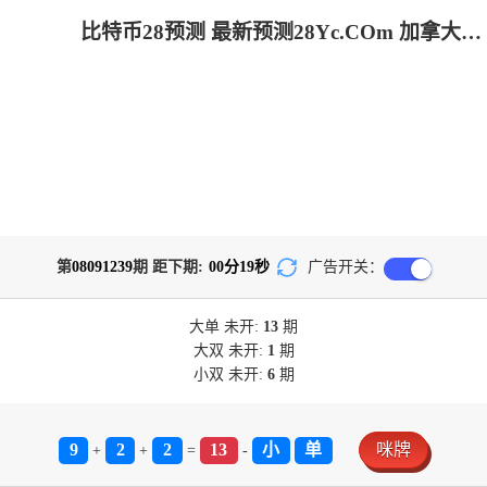
比特币28预测 最新预测28Yc.COm 加拿大28-加拿大预测网|加拿大PC结果查询|加拿大PC在线预测|28在线预测咪牌查询_专注研究_加拿大2.8_官方数据!
第
08091239
期 距下期:
00
分
19
秒
广告开关：
大单
未开:
13
期
大双
未开:
1
期
小双
未开:
6
期
9
2
2
13
小
单
咪牌
+
+
=
-