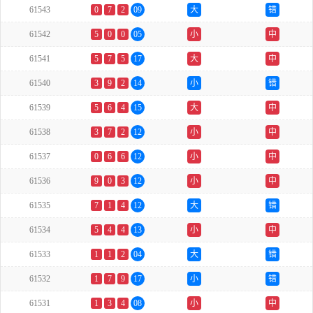
61543
0
7
2
09
大
错
61542
5
0
0
05
小
中
61541
5
7
5
17
大
中
61540
3
9
2
14
小
错
61539
5
6
4
15
大
中
61538
3
7
2
12
小
中
61537
0
6
6
12
小
中
61536
9
0
3
12
小
中
61535
7
1
4
12
大
错
61534
5
4
4
13
小
中
61533
1
1
2
04
大
错
61532
1
7
9
17
小
错
61531
1
3
4
08
小
中