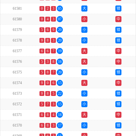
61581
0
2
3
05
大
错
61580
0
4
3
07
小
中
61579
5
6
9
20
小
错
61578
9
8
3
20
小
错
61577
6
6
7
19
大
中
61576
5
3
8
16
大
中
61575
5
8
7
20
小
错
61574
9
0
6
15
大
中
61573
9
8
5
22
小
错
61572
5
7
3
15
小
错
61571
6
8
4
18
大
中
61570
6
8
3
17
小
错