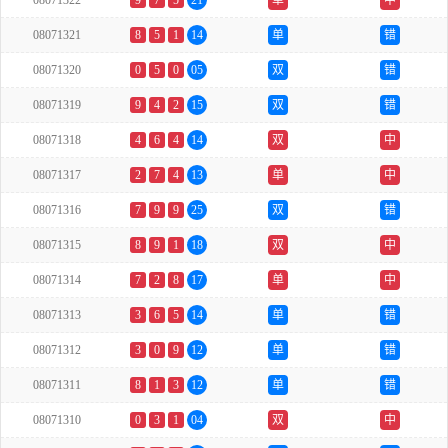
08071322
9
7
5
21
单
中
08071321
8
5
1
14
单
错
08071320
0
5
0
05
双
错
08071319
9
4
2
15
双
错
08071318
4
6
4
14
双
中
08071317
2
7
4
13
单
中
08071316
7
9
9
25
双
错
08071315
8
9
1
18
双
中
08071314
7
2
8
17
单
中
08071313
3
6
5
14
单
错
08071312
3
0
9
12
单
错
08071311
8
1
3
12
单
错
08071310
0
3
1
04
双
中