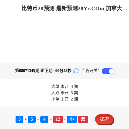
比特币28预测 最新预测28Yc.COm 加拿大28-加拿大预测网|加拿大PC结果查询|加拿大PC在线预测|28在线预测咪牌查询_专注研究_加拿大2.8_官方数据!
第
08071345
期 距下期:
00
分
42
秒
广告开关：
大单
未开:
4
期
大双
未开:
3
期
小单
未开:
2
期
3
5
4
12
小
双
咪牌
+
+
=
-