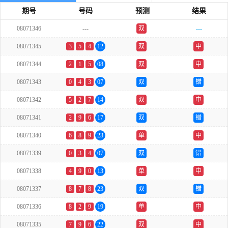
期号
号码
预测
结果
08071346
---
双
---
08071345
3
5
4
12
双
中
08071344
2
1
5
08
双
中
08071343
0
4
3
07
双
错
08071342
5
2
7
14
双
中
08071341
2
9
6
17
双
错
08071340
6
8
9
23
单
中
08071339
0
3
4
07
双
错
08071338
4
9
0
13
单
中
08071337
8
7
8
23
双
错
08071336
8
2
9
19
单
中
08071335
7
9
6
22
双
中