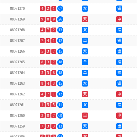
08071270
4
2
1
07
双
错
08071269
9
8
9
26
双
中
08071268
4
7
2
13
双
错
08071267
7
4
1
12
单
错
08071266
5
3
7
15
双
错
08071265
8
3
7
18
单
错
08071264
5
5
8
18
单
错
08071263
8
4
3
15
双
错
08071262
4
7
1
12
双
中
08071261
1
5
5
11
双
错
08071260
2
0
7
09
单
中
08071259
7
3
3
13
双
错