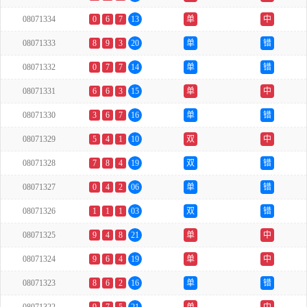
08071334
0
6
7
13
单
中
08071333
8
9
3
20
单
错
08071332
0
7
7
14
单
错
08071331
6
6
3
15
单
中
08071330
3
6
7
16
单
错
08071329
5
4
1
10
双
中
08071328
7
8
4
19
双
错
08071327
0
4
2
06
单
错
08071326
1
1
1
03
双
错
08071325
9
4
8
21
单
中
08071324
9
6
4
19
单
中
08071323
8
6
2
16
单
错